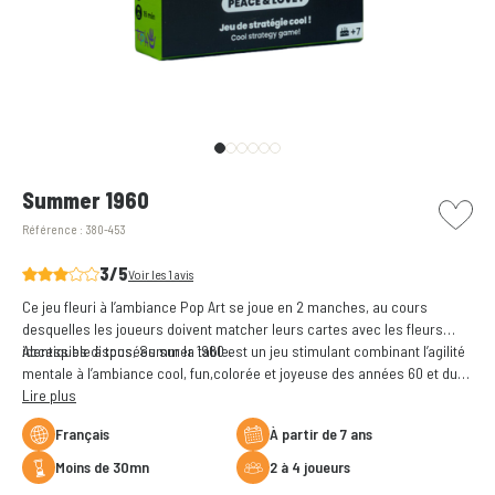
picto w
Summer 1960
Référence :
380-453
3/5
Voir les 1 avis
Ce jeu fleuri à l’ambiance Pop Art se joue en 2 manches, au cours
desquelles les joueurs doivent matcher leurs cartes avec les fleurs
identiques disposées sur la table.
Accessible à tous, Summer 1960 est un jeu stimulant combinant l’agilité
mentale à l’ambiance cool, fun,colorée et joyeuse des années 60 et du
Pop Art.
Lire plus
Français
à partir de 7 ans
moins de 30mn
2 à 4 joueurs