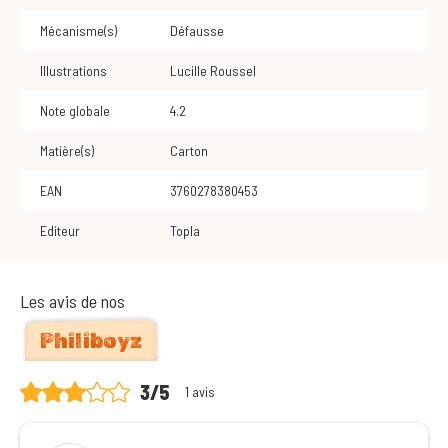
Mécanisme(s)
Défausse
Illustrations
Lucille Roussel
Note globale
4.2
Matière(s)
Carton
EAN
3760278380453
Editeur
Topla
Les avis de nos
Philiboyz
3/5
1 avis