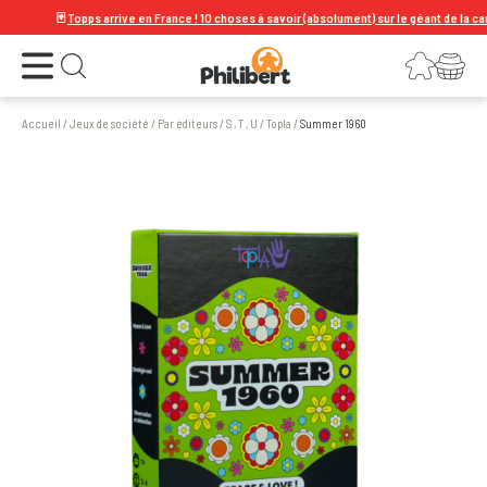
🃏
Topps arrive en France ! 10 choses à savoir (absolument) sur le géant de la carte à
Ouvrir le menu
Connexion
Votre panier
Ouvrir la recherche
Accueil
/
Jeux de société
/
Par éditeurs
/
S , T , U
/
Topla
/
Summer 1960