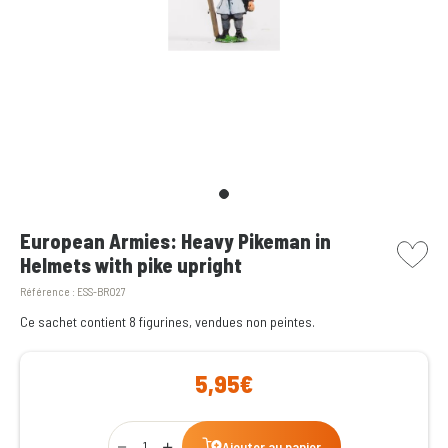
picto w
European Armies: Heavy Pikeman in
Helmets with pike upright
Référence :
ESS-BRO27
Ce sachet contient 8 figurines, vendues non peintes.
5,95€
Qty
Ajouter au panier