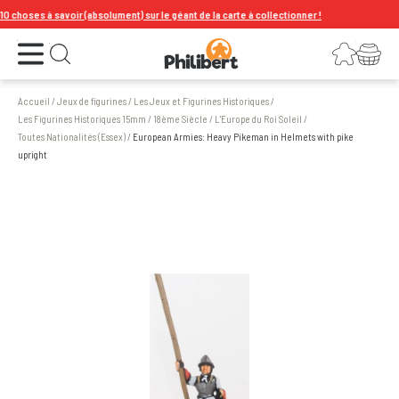
choses à savoir (absolument) sur le géant de la carte à collectionner !
Ouvrir le menu
Connexion
Votre panier
Ouvrir la recherche
Accueil
/
Jeux de figurines
/
Les Jeux et Figurines Historiques
/
Les Figurines Historiques 15mm
/
18ème Siècle
/
L'Europe du Roi Soleil
/
Toutes Nationalités (Essex)
/
European Armies: Heavy Pikeman in Helmets with pike
upright