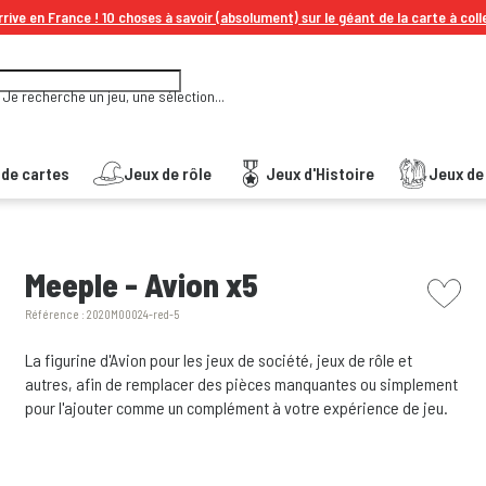
rive en France ! 10 choses à savoir (absolument) sur le géant de la carte à coll
Je recherche un jeu, une sélection...
 de cartes
Jeux de rôle
Jeux d'Histoire
Jeux de 
picto w
Meeple - Avion x5
Référence :
2020M00024-red-5
La figurine d'Avion pour les jeux de société, jeux de rôle et
autres, afin de remplacer des pièces manquantes ou simplement
pour l'ajouter comme un complément à votre expérience de jeu.