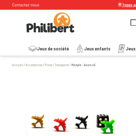
Contactez-nous
🃏
Topps ar
Jeux de société
Jeux enfants
Jeux
Accueil
/
Accessoires
/
Pions
/
Transports
/
Meeple - Avion x5