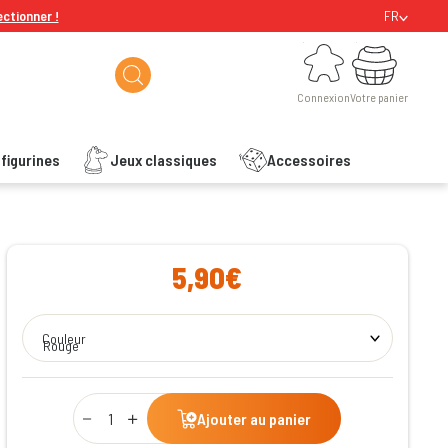
ectionner !
FR
Connexion
Votre panier
Connexion
Votre panier
figurines
Jeux classiques
Accessoires
ishlist
5,90€
Couleur
Rouge
Qty
Ajouter au panier