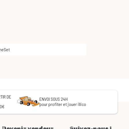
meSet
TIR DE
ENVOI SOUS 24H
pour profiter et jouer illico
60€
Devenir vendeur
Suivez-nous !