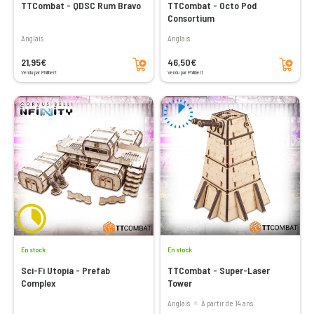
TTCombat - QDSC Rum Bravo
TTCombat - Octo Pod
Consortium
Anglais
Anglais
Ajouter au panier
Ajouter au panier
21,95€
46,50€
Vendu par Philibert
Vendu par Philibert
En stock
En stock
Sci-Fi Utopia - Prefab
TTCombat - Super-Laser
Complex
Tower
Anglais
à partir de 14 ans