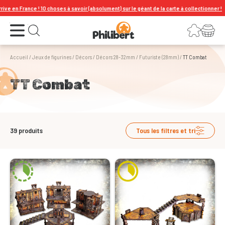
10 choses à savoir (absolument) sur le géant de la carte à collectionner !
Ouvrir le menu
Connexion
Votre panier
Ouvrir la recherche
Accueil
/
Jeux de figurines
/
Décors
/
Décors 28-32mm
/
Futuriste (28mm)
/
TT Combat
TT Combat
39
produits
Tous les filtres et tri