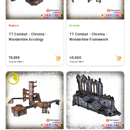
Rupture
En stock
TT Combat - Chroma -
TT Combat - Chroma -
Wonderhive Arcology
Wonderhive Framework
Ajouter au panier
Ajouter au panier
79,95€
45,50€
Vendu par Philibert
Vendu par Philibert