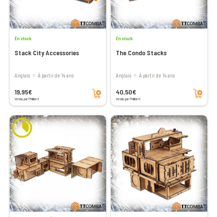
En stock
En stock
Stack City Accessories
The Condo Stacks
Anglais
à partir de 14 ans
Anglais
à partir de 14 ans
Ajouter au panier
Ajouter au panier
19,95€
40,50€
Vendu par Philibert
Vendu par Philibert
Voir les avis