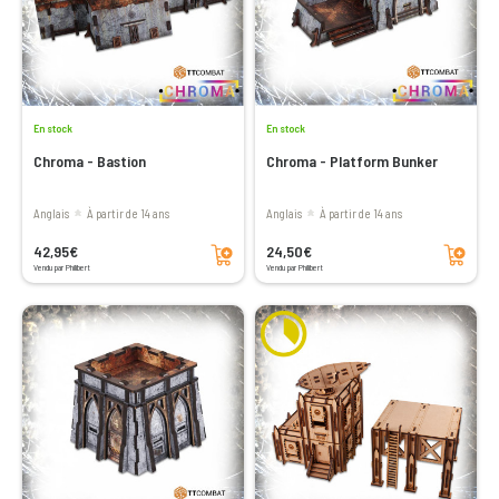
En stock
En stock
Chroma - Bastion
Chroma - Platform Bunker
Anglais
à partir de 14 ans
Anglais
à partir de 14 ans
Ajouter au panier
Ajouter au panier
42,95€
24,50€
Vendu par Philibert
Vendu par Philibert