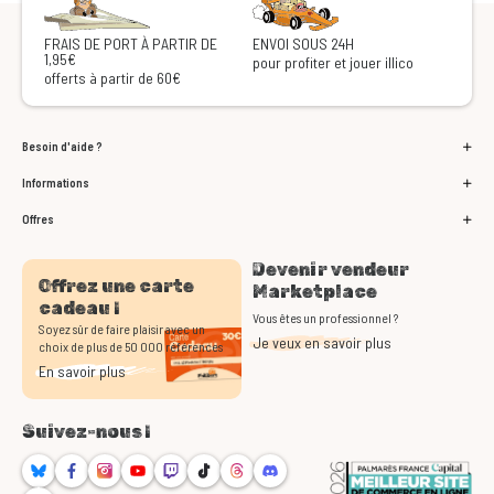
FRAIS DE PORT À PARTIR DE
ENVOI SOUS 24H
1,95€
pour profiter et jouer illico
offerts à partir de 60€
Besoin d'aide ?
Informations
Offres
Devenir vendeur
Offrez une carte
Marketplace
cadeau !
Vous êtes un professionnel ?
Soyez sûr de faire plaisir avec un
Je veux en savoir plus
choix de plus de 50 000 références
En savoir plus
Suivez-nous !
Bluesky
Facebook
Instagram
Youtube
Twitch
TikTok
Threads
Discord
RSS