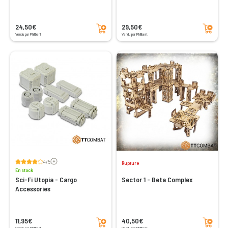
Ajouter au panier
Ajouter au panier
24,50€
29,50€
Vendu par Philibert
Vendu par Philibert
Voir les avis
4/5
Rupture
En stock
Sci-Fi Utopia - Cargo
Sector 1 - Beta Complex
Accessories
Ajouter au panier
Ajouter au panier
11,95€
40,50€