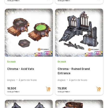
Vendu par Philibert
Vendu par Philibert
En stock
En stock
Chroma - Acid Vats
Chroma - Ruined Grand
Entrance
Anglais
à partir de 14 ans
Anglais
à partir de 14 ans
Ajouter au panier
Ajouter au panier
18,50€
79,95€
Vendu par Philibert
Vendu par Philibert