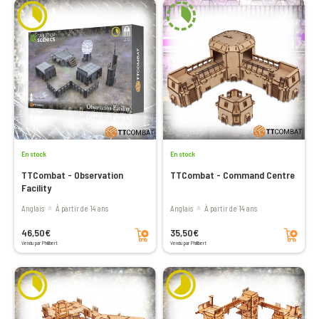
En stock
En stock
TTCombat - Observation
TTCombat - Command Centre
Facility
Anglais
à partir de 14 ans
Anglais
à partir de 14 ans
Ajouter au panier
Ajouter au panier
46,50€
35,50€
Vendu par Philibert
Vendu par Philibert