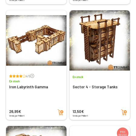
Vendu par Philibert
Vendu par Philibert
Voir les avis
4/5
En stock
En stock
Iron Labyrinth Gamma
Sector 4 - Storage Tanks
Ajouter au panier
Ajouter au panier
26,95€
13,50€
Vendu par Philibert
Vendu par Philibert
PRIX
ROUGE