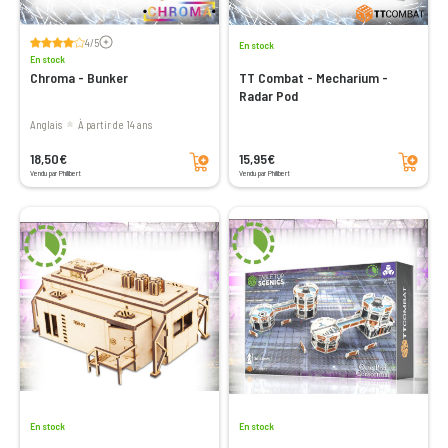
Voir les avis
4/5
En stock
En stock
Chroma - Bunker
TT Combat - Mecharium -
Radar Pod
Anglais
à partir de 14 ans
Ajouter au panier
Ajouter au panier
18,50€
15,95€
Vendu par Philibert
Vendu par Philibert
En stock
En stock