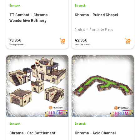
En stock
En stock
TT Combat - Chroma -
Chroma - Ruined Chapel
Wonderhive Refinery
Anglais
à partir de 14 ans
Ajouter au panier
Ajouter au panier
79,95€
42,95€
Vendu par Philibert
Vendu par Philibert
En stock
En stock
Chroma - Orc Settlement
Chroma - Acid Channel