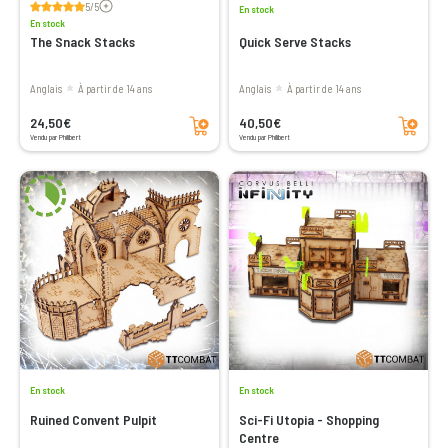
5/5
En stock
En stock
The Snack Stacks
Quick Serve Stacks
Anglais
à partir de 14 ans
Anglais
à partir de 14 ans
Ajouter au panier
Ajouter au panier
24,50€
40,50€
Vendu par Philibert
Vendu par Philibert
En stock
En stock
Ruined Convent Pulpit
Sci-Fi Utopia - Shopping
Centre