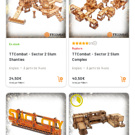
Voir les avis
5/5
En stock
Rupture
TTCombat - Sector 2 Slum
TTCombat - Sector 2 Slum
Shanties
Complex
Anglais
à partir de 14 ans
Anglais
à partir de 14 ans
Ajouter au panier
Ajouter au panier
24,50€
40,50€
Vendu par Philibert
Vendu par Philibert