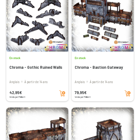
En stock
En stock
Chroma - Gothic Ruined Walls
Chroma - Bastion Gateway
Anglais
à partir de 14 ans
Anglais
à partir de 14 ans
Ajouter au panier
Ajouter au panier
42,95€
79,95€
Vendu par Philibert
Vendu par Philibert