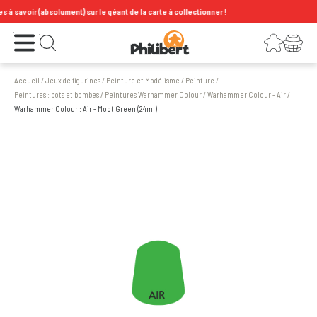
savoir (absolument) sur le géant de la carte à collectionner !
Ouvrir le menu
Connexion
Votre panier
Ouvrir la recherche
Accueil
/
Jeux de figurines
/
Peinture et Modélisme
/
Peinture
/
Peintures : pots et bombes
/
Peintures Warhammer Colour
/
Warhammer Colour - Air
/
Warhammer Colour : Air - Moot Green (24ml)