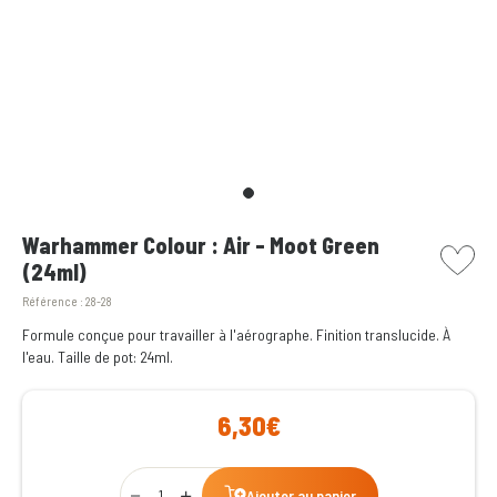
picto w
Warhammer Colour : Air - Moot Green
(24ml)
Référence :
28-28
Formule conçue pour travailler à l'aérographe. Finition translucide. À
l'eau. Taille de pot: 24ml.
6,30€
Qty
Ajouter au panier