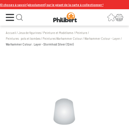
hoses à savoir (absolument) sur le géant de la carte à collectionner !
Ouvrir le menu
Connexion
Votre panier
Ouvrir la recherche
Accueil
/
Jeux de figurines
/
Peinture et Modélisme
/
Peinture
/
Peintures : pots et bombes
/
Peintures Warhammer Colour
/
Warhammer Colour - Layer
/
Warhammer Colour : Layer - Stormhost Silver (12ml)