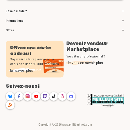
Besoin d'aide ?
Informations
Offres
Devenir vendeur
Offrez une carte
Marketplace
cadeau !
Vous êtes un professionnel ?
Soyez sûr de faire plaisir avec un
Je veux en savoir plus
choix de plus de 50 000 références
En savoir plus
Suivez-nous !
Bluesky
Facebook
Instagram
Youtube
Twitch
TikTok
Threads
Discord
RSS
Copyright © 2026 www.philibertnet.com