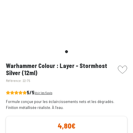
picto w
Warhammer Colour : Layer - Stormhost
Silver (12ml)
Référence :
22-75
5/5
Voir les 6 avis
Formule conçue pour les éclaircissements nets et les dégradés.
Finition métallisée réaliste. À l'eau.
4,80€