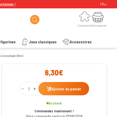
ectionner !
FR
Connexion
Votre panier
Connexion
Votre panier
figurines
Jeux classiques
Accessoires
a Greenshade (18ml)
ishlist
6,30€
Qty
Ajouter au panier
En stock
Commandez maintenant !
Votre commande partira le 07/08/2026