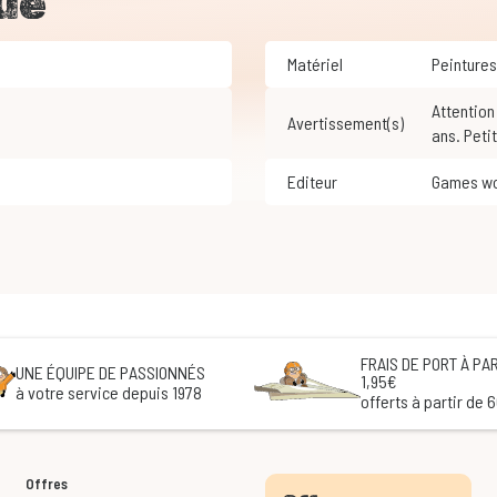
ue
Matériel
Peintures
Attention ! Ne convient pas aux enfants de moins de 3
Avertissement(s)
ans. Peti
Editeur
Games w
FRAIS DE PORT À PAR
UNE ÉQUIPE DE PASSIONNÉS
1,95€
à votre service depuis 1978
offerts à partir de 
Offres