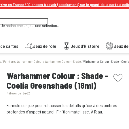
rive en France ! 10 choses à savoir (absolument) sur le géant de la carte à coll
Je recherche un jeu, une sélection...
 de cartes
Jeux de rôle
Jeux d'Histoire
Jeux de 
s
/
Peintures Warhammer Colour
/
Warhammer Colour - Shade
/
Warhammer Colour : Shade - Coeli
picto w
Warhammer Colour : Shade -
Coelia Greenshade (18ml)
Référence :
24-22
Formule conçue pour rehausser les détails grâce à des ombres
profondes d'aspect naturel. Finition mate lisse. À l'eau.