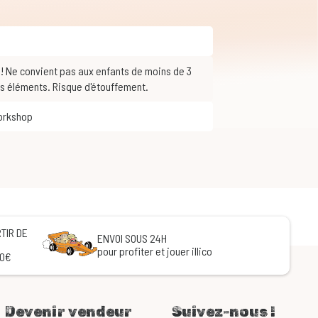
ts éléments. Risque d'étouffement.
orkshop
TIR DE
ENVOI SOUS 24H
pour profiter et jouer illico
60€
Devenir vendeur
Suivez-nous !