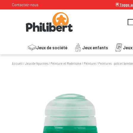
Contactez-nous
🃏
Topps ar
Jeux de société
Jeux enfants
Jeux
Accueil
/
Jeux de figurines
/
Peinture et Modélisme
/
Peinture
/
Peintures : pots et bombe