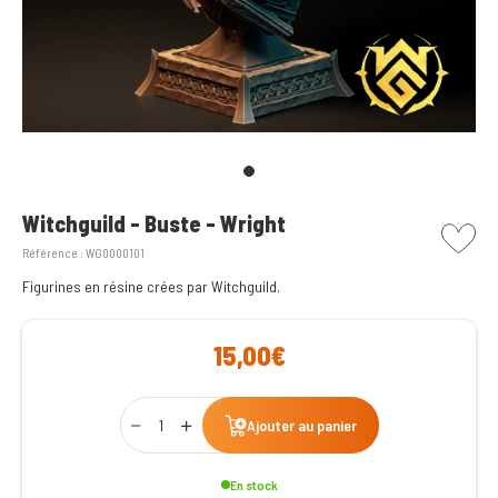
picto w
Witchguild - Buste - Wright
Référence :
WG0000101
Figurines en résine crées par Witchguild.
15,00€
Qty
Ajouter au panier
En stock