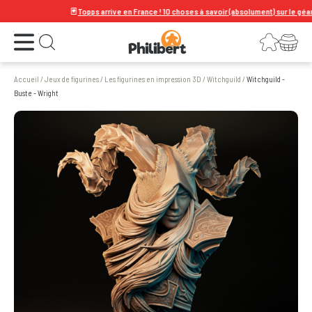
🃏
Topps arrive en France ! 10 choses à savoir (absolument) sur le géant de 
Ouvrir le menu
Connexion
Votre panier
Ouvrir la recherche
Accueil
/
Jeux de figurines
/
Les figurines en impression 3D
/
Witchguild
/
Witchguild -
Buste - Wright