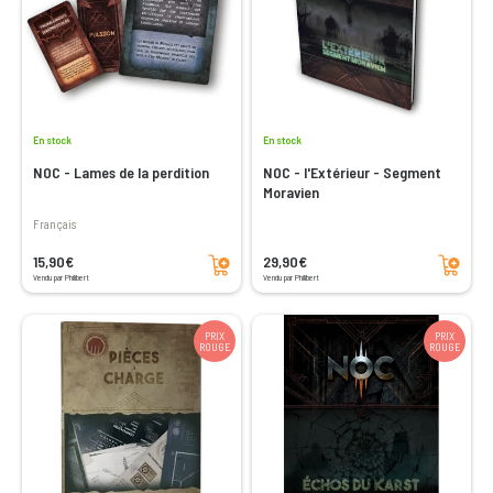
En stock
En stock
NOC - Lames de la perdition
NOC - l'Extérieur - Segment
Moravien
Français
Ajouter au panier
Ajouter au panier
15,90€
29,90€
Vendu par Philibert
Vendu par Philibert
PRIX
PRIX
ROUGE
ROUGE