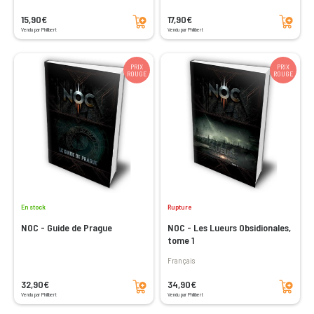
Ajouter au panier
Ajouter au panier
15,90€
17,90€
Vendu par Philibert
Vendu par Philibert
PRIX
PRIX
ROUGE
ROUGE
En stock
Rupture
NOC - Guide de Prague
NOC - Les Lueurs Obsidionales,
tome 1
Français
Ajouter au panier
Ajouter au panier
32,90€
34,90€
Vendu par Philibert
Vendu par Philibert