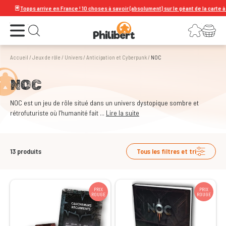
🃏
Topps arrive en France ! 10 choses à savoir (absolument) sur le géant de la carte à collec
Ouvrir le menu
Connexion
Votre panier
Ouvrir la recherche
Accueil
/
Jeux de rôle
/
Univers
/
Anticipation et Cyberpunk
/
NOC
NOC
NOC est un jeu de rôle situé dans un univers dystopique sombre et
rétrofuturiste où l’humanité fait ...
Lire la suite
13
produits
Tous les filtres et tri
PRIX
PRIX
ROUGE
ROUGE