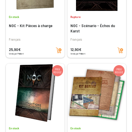
En stock
Rupture
NOC - Kit Pièces à charge
NOC - Scénario - Échos du
Karst
Français
Français
Ajouter au panier
Ajouter au panier
25,90€
12,90€
Vendu par Philibert
Vendu par Philibert
PRIX
PRIX
ROUGE
ROUGE
En stock
En stock