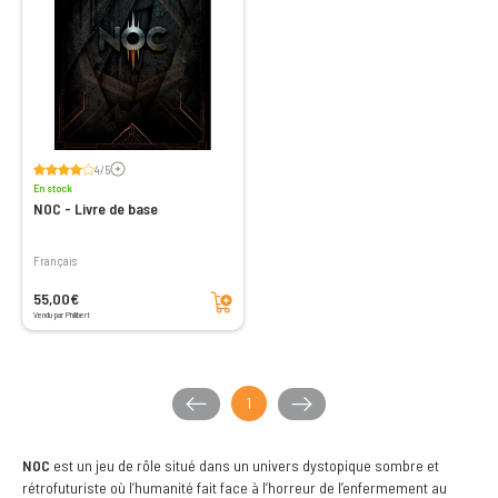
Voir les avis
4/5
En stock
NOC - Livre de base
Français
Ajouter au panier
55,00€
Vendu par Philibert
1
NOC
est un jeu de rôle situé dans un univers dystopique sombre et
rétrofuturiste où l’humanité fait face à l’horreur de l’enfermement au