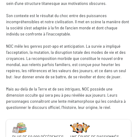
sein d’une structure titanesque aux motivations obscures.
Son contexte est le résultat du choc entre des puissances
incompréhensibles et notre civilisation. Il met en scène la manière dont
la société s’est adaptée à la fin de l’ancien monde et dont chaque
individu se confronte à l’inacceptable.
NOC mêle les genres post-apo et anticipation. La survie a impliqué
l’acceptation, la mutation, la disruption totale des modes de vie et des
croyances. La recomposition morbide que constitue le nouvel ordre
mondial, aux relents parfois familiers, est conçue pour heurter les
repères, les références et les valeurs des joueurs, et ce dans un seul
but : leur donner envie de se battre, de se révolter et donc de jouer.
Mais au-delà de la Terre et de ses intrigues, NOC possède une
dimension occulte qui sera peu à peu révélée aux joueurs. Leurs
personnages connaîtront une lente métamorphose qui les conduira à
questionner le discours officiel, l’histoire, leur origine, le réel.
PLUS DE 50 000 RÉFÉRENCES
UNE ÉQUIPE DE PASSIONNÉS