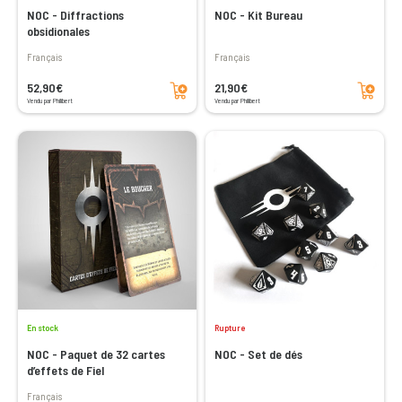
NOC - Diffractions
NOC - Kit Bureau
obsidionales
Français
Français
Ajouter au panier
Ajouter au panier
52,90€
21,90€
Vendu par Philibert
Vendu par Philibert
En stock
Rupture
NOC - Paquet de 32 cartes
NOC - Set de dés
d’effets de Fiel
Français