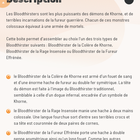
Les Bloodthirsters sont les plus puissants des démons de Khorne, et de
terribles incarnations de la fureur guerrière. Chacun de ces monstres
colossaux équivaut à une armée de mortels.
Cette boite permet d'assembler au choix l'un des trois types de
Bloodthirster suivants : Bloodthirster de la Colère de Khorne,
Bloodthirster de la Rage Insensée ou Bloodthirster de la Fureur
Effrénée.
le Bloodthirster de la Colère de Khorne est armé d'un fouet de sang
et d'une énorme hache de fureur au double fer symétrique. La tête
du démon est faite à l'image du Bloodthirster traditionnel,
semblable à celle d'un dogue infernal, encadrée d'un symbole de
Khorne,
le Bloodthirster de la Rage Insensée manie une hache à deux mains
colossale. Une langue fourchue sort d'entre ses terribles crocs et
sa tête est couronnée de deux paires de cornes,
le Bloodthirster de la Fureur Effrénée porte une hache à double
penne asymétrique ainsi qu'un long fouet. Comme les autres