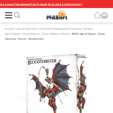
avoir (absolument) sur le géant de la carte à collectionner !
Ouvrir le menu
Connexion
Votre panier
Ouvrir la recherche
Accueil
/
Jeux de figurines
/
Les Univers Fantastiques et futuristes
/
Fantasy
/
Age of Sigmar
/
Grand Alliance : Chaos
/
Blades of Khorne
/
W40K / Age of Sigmar : Chaos
Daemons - Khorne - Bloodthirster