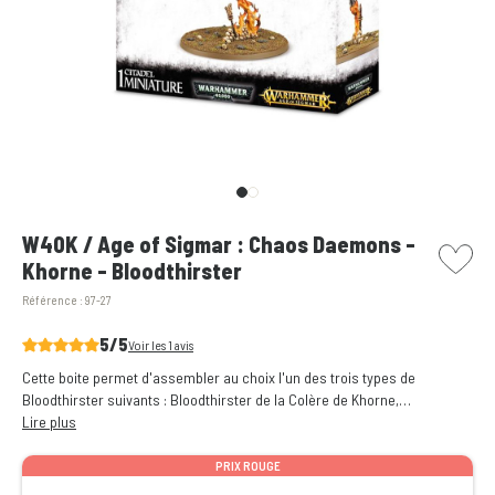
picto w
W40K / Age of Sigmar : Chaos Daemons -
Khorne - Bloodthirster
Référence :
97-27
5/5
Voir les 1 avis
Cette boite permet d'assembler au choix l'un des trois types de
Bloodthirster suivants : Bloodthirster de la Colère de Khorne,
Bloodthirster de la Rage Insensée ou Bloodthirster de la Fureur
Lire plus
Effrénée.
PRIX ROUGE