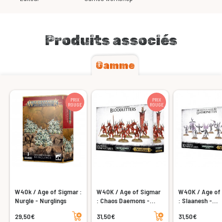
Produits associés
Gamme
PRIX
PRIX
ROUGE
ROUGE
W40k / Age of Sigmar :
W40K / Age of Sigmar
W40K / Age of
Nurgle - Nurglings
: Chaos Daemons -
: Slaanesh -
Khorne - Bloodletters
Demonettes d
Ajouter au panier
Ajouter au panier
29,50€
31,50€
31,50€
Slaanesh