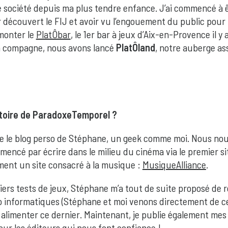
 société depuis ma plus tendre enfance. J’ai commencé à êt
r découvert le FIJ et avoir vu l’engouement du public pour le
 monter le
PlatÔbar
, le 1er bar à jeux d’Aix-en-Provence il y
ma compagne, nous avons lancé
PlatÔland
, notre auberge as
istoire de ParadoxeTemporel ?
se le blog perso de Stéphane, un geek comme moi. Nous nou
encé par écrire dans le milieu du cinéma via le premier s
ment un site consacré à la musique :
MusiqueAlliance
.
ers tests de jeux, Stéphane m’a tout de suite proposé de 
tuto informatiques (Stéphane et moi venons directement de c
alimenter ce dernier. Maintenant, je publie également mes
pour les éditeurs qui nous font confiance !