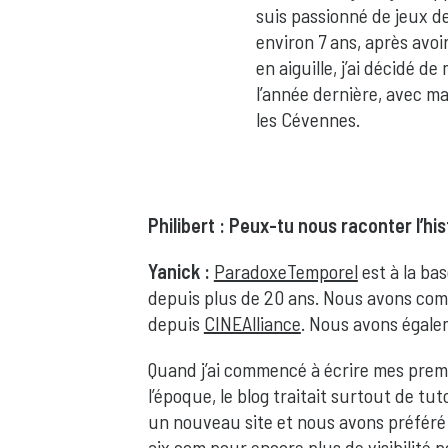
suis passionné de jeux de
environ 7 ans, après avoi
en aiguille, j’ai décidé de
l’année dernière, avec 
les Cévennes.
Philibert : Peux-tu nous raconter l’h
Yanick :
ParadoxeTemporel
est à la ba
depuis plus de 20 ans. Nous avons comm
depuis
CINEAlliance
. Nous avons égale
Quand j’ai commencé à écrire mes premi
l’époque, le blog traitait surtout de 
un nouveau site et nous avons préféré 
aix.com pour encore plus de visibilité 