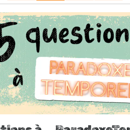
tions à... ParadoxeT