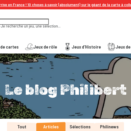
rive en France ! 10 choses à savoir (absolument) sur le géant de la carte à coll
Je recherche un jeu, une sélection...
 de cartes
Jeux de rôle
Jeux d'Histoire
Jeux de 
Le blog Philibert
Tout
Articles
Sélections
Philinews