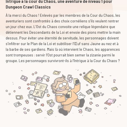
Intrigue à la cour du Chaos, une aventure de niveau 1 pour
Dungeon Crawl Classics
À la merci du Chaos ! Enlevés par les membres de la Cour du Chaos, les
aventuriers sont confrontés à des choix cornéliens s’ils veulent rentrer
un jour chez eux. L’Ost du Chaos convoite une relique légendaire que
détiennent les Descendants de la Loi et envoie des pions mettre la main
dessus. Pour éviter une éternité de servitude, les personnages doivent
s’infiltrer sur le Plan de la Loi et subtiliser l’Œuf sans Jaune au nez et à
la barbe de ses gardiens. Mais là où intervient le Chaos, les apparences
sont trompeuses : servir l’Ost pourrait bien semer la zizanie parmi le
groupe. Les personnages survivront-ils à l’Intrigue à la Cour du Chaos ?