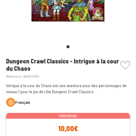
picto w
Dungeon Crawl Classics - Intrigue à la cour
du Chaos
Référence :
AKIDCCM14
Intrigue à la cour du Chaos est une aventure pour des personnages de
niveau 1 pour le jeu de rôle Dungeon Crawl Classics
Français
PRIX ROUGE
10,00€