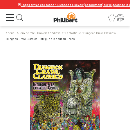
🃏
Topps arrive en France ! 10 choses à savoir (absolument) sur le géant de la cart
Ouvrir le menu
Connexion
Votre panier
Ouvrir la recherche
Accueil
/
Jeux de rôle
/
Univers
/
Médiéval et Fantastique
/
Dungeon Crawl Classics
/
Dungeon Crawl Classics - Intrigue à la cour du Chaos