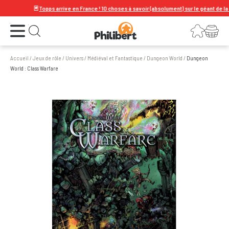
🃏
Topps arrive en France ! 10 choses à savoir (absolument) sur le géant de la carte
Ouvrir le menu
Connexion
Votre panier
Ouvrir la recherche
Accueil
/
Jeux de rôle
/
Univers
/
Médiéval et Fantastique
/
Dungeon World
/
Dungeon
World : Class Warfare