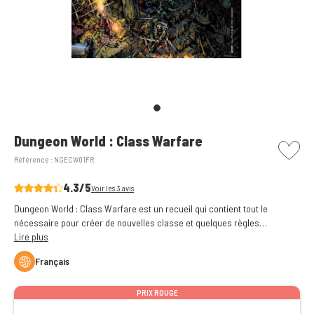
picto w
Dungeon World : Class Warfare
Référence :
NGECW01FR
4.3/5
Voir les 3 avis
Dungeon World : Class Warfare est un recueil qui contient tout le
nécessaire pour créer de nouvelles classe et quelques règles
alternatives.
Lire plus
Français
PRIX ROUGE