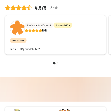
4.5/5
2 avis
L'avis de Siva Eniyan N
Achat vérifié
5/5
02/04/2018
Parfait JdR pour débuter !