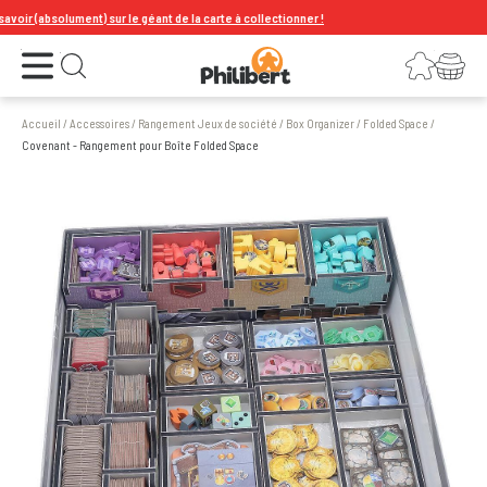
r (absolument) sur le géant de la carte à collectionner !
Ouvrir le menu
Connexion
Votre panier
Ouvrir la recherche
Accueil
/
Accessoires
/
Rangement Jeux de société
/
Box Organizer
/
Folded Space
/
Covenant - Rangement pour Boîte Folded Space