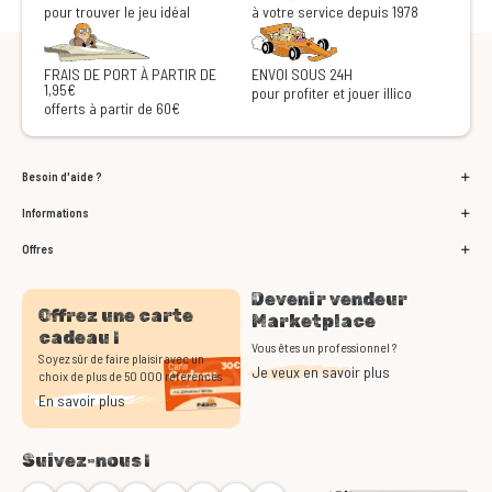
pour trouver le jeu idéal
à votre service depuis 1978
FRAIS DE PORT À PARTIR DE
ENVOI SOUS 24H
1,95€
pour profiter et jouer illico
offerts à partir de 60€
Besoin d'aide ?
Informations
Offres
Devenir vendeur
Offrez une carte
Marketplace
cadeau !
Vous êtes un professionnel ?
Soyez sûr de faire plaisir avec un
Je veux en savoir plus
choix de plus de 50 000 références
En savoir plus
Suivez-nous !
Bluesky
Facebook
Instagram
Youtube
Twitch
TikTok
Threads
Discord