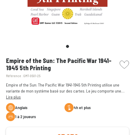
picto w
Empire of the Sun: The Pacific War 1941-
1945 5th Printing
Référence :
GMT-0501-25
Empire of the Sun: The Pacific War 1941-1945 5th Printing utilise une
variante de mon système basé sur des cartes. Le jeu comporte une
carte couvrant le théâtre d'opérations du Pacifique, de l'Inde à Hawaï et
Lire plus
des Aléoutiennes à l'Australie.
Anglais
4h et plus
1 à 2 joueurs