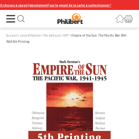
oses à savoir (absolument) sur le géant de la carte à collectionner !
Ouvrir le menu
Connexion
Votre panier
Ouvrir la recherche
Accueil
/
Jeux d'Histoire
/
Par éditeurs
/
GMT
/
Empire of the Sun: The Pacific War 1941-
1945 5th Printing