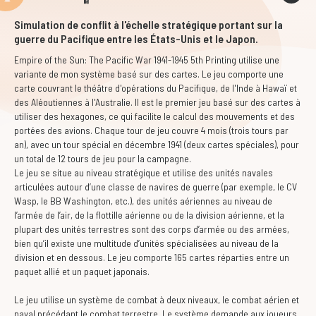
Simulation de conflit à l'échelle stratégique portant sur la
guerre du Pacifique entre les États-Unis et le Japon.
Empire of the Sun: The Pacific War 1941-1945 5th Printing
utilise une
variante de mon système basé sur des cartes. Le jeu comporte une
carte couvrant le théâtre d'opérations du Pacifique, de l'Inde à Hawaï et
des Aléoutiennes à l'Australie. Il est le premier jeu basé sur des cartes à
utiliser des hexagones, ce qui facilite le calcul des mouvements et des
portées des avions. Chaque tour de jeu couvre 4 mois (trois tours par
an), avec un tour spécial en décembre 1941 (deux cartes spéciales), pour
un total de 12 tours de jeu pour la campagne.
Le jeu se situe au niveau stratégique et utilise des unités navales
articulées autour d’une classe de navires de guerre (par exemple, le CV
Wasp, le BB Washington, etc.), des unités aériennes au niveau de
l’armée de l’air, de la flottille aérienne ou de la division aérienne, et la
plupart des unités terrestres sont des corps d’armée ou des armées,
bien qu’il existe une multitude d’unités spécialisées au niveau de la
division et en dessous. Le jeu comporte 165 cartes réparties entre un
paquet allié et un paquet japonais.
Le jeu utilise un système de combat à deux niveaux, le combat aérien et
naval précédant le combat terrestre. Le système demande aux joueurs