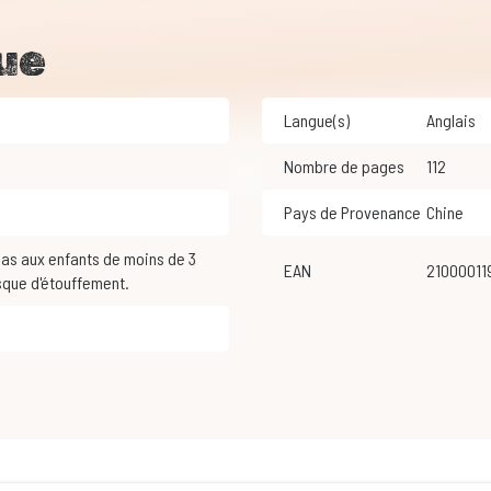
ue
Langue(s)
Anglais
Nombre de pages
112
Pays de Provenance
Chine
EAN
21000011
sque d'étouffement.