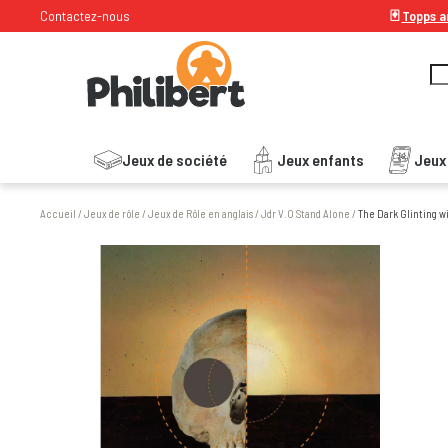
Contactez-nous
🃏
Topps ar
Jeux de société
Jeux enfants
Jeux
Accueil
/
Jeux de rôle
/
Jeux de Rôle en anglais
/
Jdr V.O Stand Alone
/
The Dark Glinting w