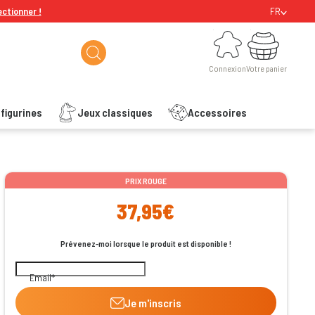
ectionner !
FR
Connexion
Votre panier
Connexion
Votre panier
figurines
Jeux classiques
Accessoires
ishlist
PRIX ROUGE
37,95€
Prévenez-moi lorsque le produit est disponible !
Email
Je m'inscris