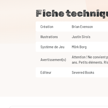
Fiche techniq
Création
Brian Evenson
Illustrations
Justin Sirois
Système de Jeu
Mörk Borg
Attention ! Ne convient pas aux enfants de moins de 3
Avertissement(s)
ans. Petits éléments. Ri
Editeur
Severed Books