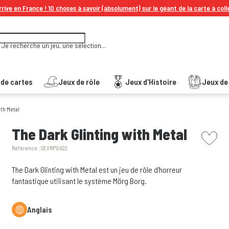
rive en France ! 10 choses à savoir (absolument) sur le géant de la carte à coll
Je recherche un jeu, une sélection...
 de cartes
Jeux de rôle
Jeux d'Histoire
Jeux de 
ith Metal
picto w
The Dark Glinting with Metal
Référence :
SEVRPG022
The Dark Glinting with Metal est un jeu de rôle d'horreur
fantastique utilisant le système Mörg Borg.
Anglais