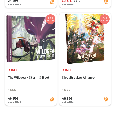
24,95€
32,87€
46,95€
Vendu par Philibert
Vendu par Philibert
PRIX
PRIX
ROUGE
ROUGE
Rupture
Rupture
The Wildsea - Storm & Root
CloudBreaker Alliance
Anglais
Anglais
Ajouter au panier
Ajouter au panier
49,95€
49,95€
Vendu par Philibert
Vendu par Philibert