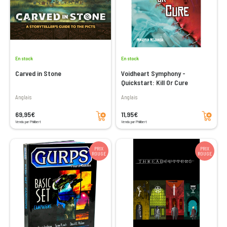
En stock
En stock
Carved in Stone
Voidheart Symphony -
Quickstart: Kill Or Cure
Anglais
Anglais
Ajouter au panier
Ajouter au panier
69,95€
11,95€
Vendu par Philibert
Vendu par Philibert
PRIX
PRIX
ROUGE
ROUGE