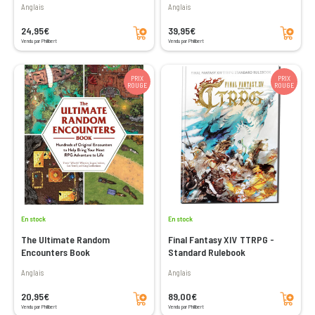
Anglais
Anglais
Ajouter au panier
Ajouter au panier
24,95€
39,95€
Vendu par Philibert
Vendu par Philibert
PRIX
PRIX
ROUGE
ROUGE
En stock
En stock
The Ultimate Random
Final Fantasy XIV TTRPG -
Encounters Book
Standard Rulebook
Anglais
Anglais
Ajouter au panier
Ajouter au panier
20,95€
89,00€
Vendu par Philibert
Vendu par Philibert