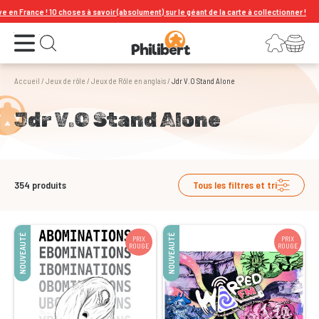
hoses à savoir (absolument) sur le géant de la carte à collectionner !
Ouvrir le menu
Connexion
Votre panier
Ouvrir la recherche
Accueil
/
Jeux de rôle
/
Jeux de Rôle en anglais
/
Jdr V.O Stand Alone
Jdr V.O Stand Alone
354
produits
Tous les filtres et tri
NOUVEAUTÉ
NOUVEAUTÉ
PRIX
PRIX
ROUGE
ROUGE