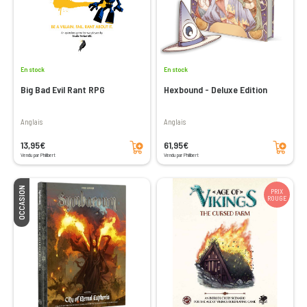
En stock
En stock
Big Bad Evil Rant RPG
Hexbound - Deluxe Edition
Anglais
Anglais
Ajouter au panier
Ajouter au panier
13,95€
61,95€
Vendu par Philibert
Vendu par Philibert
OCCASION
PRIX
ROUGE