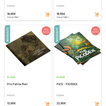
Anglais
Anglais
Ajouter au panier
Ajouter au panier
18,95€
18,95€
Vendu par Philibert
Vendu par Philibert
NOUVEAUTÉ
NOUVEAUTÉ
PRIX
PRIX
ROUGE
ROUGE
En stock
En stock
Pro Patria Mori
PiCO - PiCODEX
Anglais
Anglais
Ajouter au panier
Ajouter au panier
13,95€
22,95€