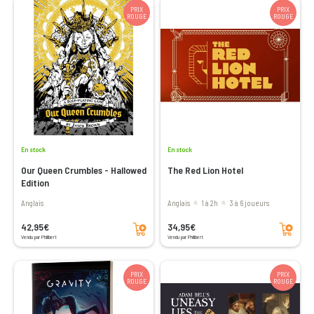
PRIX
PRIX
ROUGE
ROUGE
En stock
En stock
Our Queen Crumbles - Hallowed
The Red Lion Hotel
Edition
Anglais
Anglais
1 à 2h
3 à 6 joueurs
Ajouter au panier
Ajouter au panier
42,95€
34,95€
Vendu par Philibert
Vendu par Philibert
PRIX
PRIX
ROUGE
ROUGE