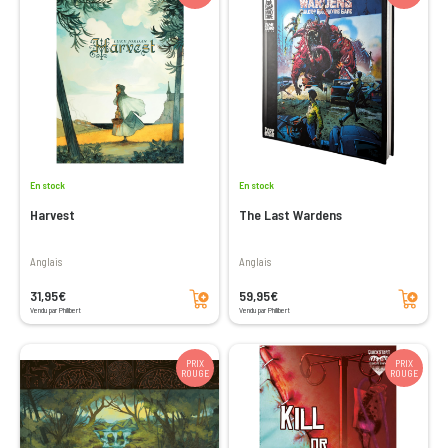
En stock
En stock
Harvest
The Last Wardens
Anglais
Anglais
Ajouter au panier
Ajouter au panier
31,95€
59,95€
Vendu par Philibert
Vendu par Philibert
PRIX
PRIX
ROUGE
ROUGE