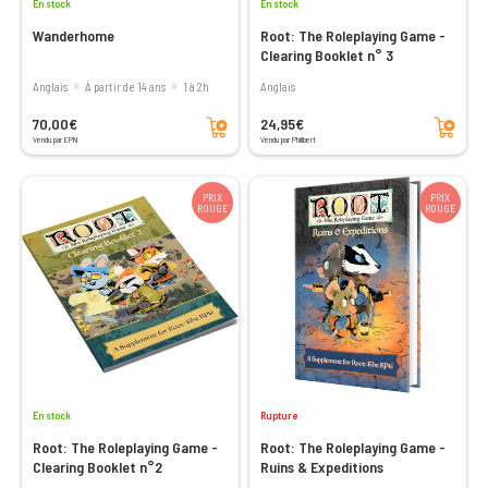
En stock
En stock
Wanderhome
Root: The Roleplaying Game -
Clearing Booklet n° 3
Anglais
à partir de 14 ans
1 à 2h
Anglais
Ajouter au panier
Ajouter au panier
70,00€
24,95€
Vendu par EPN
Vendu par Philibert
PRIX
PRIX
ROUGE
ROUGE
En stock
Rupture
Root: The Roleplaying Game -
Root: The Roleplaying Game -
Clearing Booklet n°2
Ruins & Expeditions