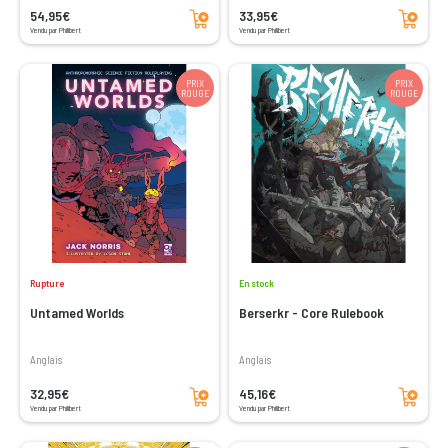
Ajouter au panier
Ajouter au panier
54,95€
33,95€
Vendu par Philibert
Vendu par Philibert
PRIX
PRIX
ROUGE
ROUGE
Rupture
En stock
Untamed Worlds
Berserkr - Core Rulebook
Anglais
Anglais
Ajouter au panier
Ajouter au panier
32,95€
45,16€
Vendu par Philibert
Vendu par Philibert