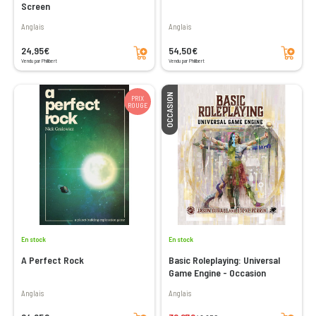
Screen
Anglais
Anglais
Ajouter au panier
Ajouter au panier
24,95€
54,50€
Vendu par Philibert
Vendu par Philibert
OCCASION
PRIX
ROUGE
En stock
En stock
A Perfect Rock
Basic Roleplaying: Universal
Game Engine - Occasion
Anglais
Anglais
Ajouter au panier
Ajouter au panier