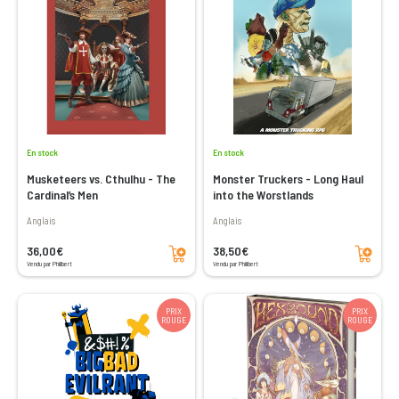
En stock
En stock
Musketeers vs. Cthulhu - The
Monster Truckers - Long Haul
Cardinal’s Men
into the Worstlands
Anglais
Anglais
Ajouter au panier
Ajouter au panier
36,00€
38,50€
Vendu par Philibert
Vendu par Philibert
PRIX
PRIX
ROUGE
ROUGE