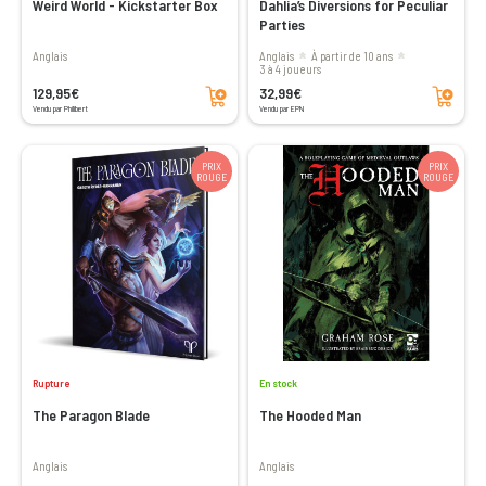
Weird World - Kickstarter Box
Dahlia’s Diversions for Peculiar
Parties
Anglais
Anglais
à partir de 10 ans
3 à 4 joueurs
Ajouter au panier
Ajouter au panier
129,95€
32,99€
Vendu par Philibert
Vendu par EPN
PRIX
PRIX
ROUGE
ROUGE
Rupture
En stock
The Paragon Blade
The Hooded Man
Anglais
Anglais