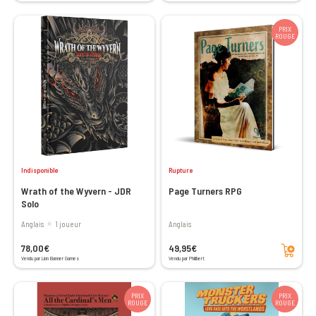
PRIX
ROUGE
Indisponible
Rupture
Wrath of the Wyvern - JDR
Page Turners RPG
Solo
Anglais
1 joueur
Anglais
Ajouter au panier
78,00€
49,95€
Vendu par Lion Banner Games
Vendu par Philibert
PRIX
PRIX
ROUGE
ROUGE