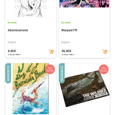
En stock
En stock
Abominations
Warped FM
Anglais
Anglais
Ajouter au panier
Ajouter au panier
9,95€
36,95€
Vendu par Philibert
Vendu par Philibert
NOUVEAUTÉ
NOUVEAUTÉ
PRIX
PRIX
ROUGE
ROUGE