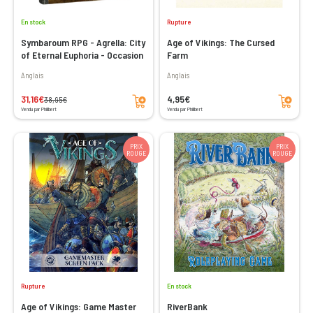
En stock
Rupture
Symbaroum RPG - Agrella: City
Age of Vikings: The Cursed
of Eternal Euphoria - Occasion
Farm
Anglais
Anglais
Ajouter au panier
Ajouter au panier
31,16€
4,95€
38,95€
Vendu par Philibert
Vendu par Philibert
PRIX
PRIX
ROUGE
ROUGE
Rupture
En stock
Age of Vikings: Game Master
RiverBank