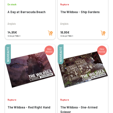
En stock
Rupture
A Day at Barracuda Beach
The Wildsea - Ship Gardens
Anglais
Anglais
Ajouter au panier
Ajouter au panier
14,95€
18,95€
Vendu par Philibert
Vendu par Philibert
NOUVEAUTÉ
NOUVEAUTÉ
PRIX
PRIX
ROUGE
ROUGE
Rupture
Rupture
The Wildsea - Red Right Hand
The Wildsea - One-Armed
Scissor