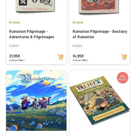
En stock
En stock
Ruination Pilgrimage -
Ruination Pilgrimage - Bestiary
Adventures & Pilgrimages
of Ruination
Anglais
Anglais
Ajouter au panier
Ajouter au panier
21,95€
14,95€
Vendu par Philibert
Vendu par Philibert
PRIX
ROUGE