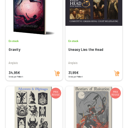
En stock
En stock
Gravity
Uneasy Lies the Head
Anglais
Anglais
Ajouter au panier
Ajouter au panier
34,95€
31,95€
Vendu par Philibert
Vendu par Philibert
PRIX
PRIX
ROUGE
ROUGE