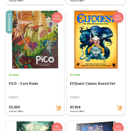
Vendu par Philibert
Vendu par Philibert
NOUVEAUTÉ
PRIX
PRIX
ROUGE
ROUGE
En stock
En stock
PiCO - Core Rules
ElfQuest Classic Boxed Set
Anglais
Anglais
Ajouter au panier
Ajouter au panier
53,95€
87,95€
Vendu par Philibert
Vendu par Philibert
PRIX
PRIX
ROUGE
ROUGE