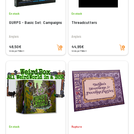
En stock
En stock
GURPS - Basic Set: Campaigns
Threadcutters
Anglais
Anglais
Ajouter au panier
Ajouter au panier
48,50€
44,95€
Vendu par Philibert
Vendu par Philibert
En stock
Rupture