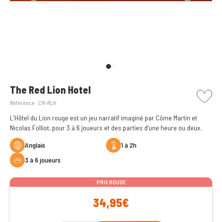
picto w
The Red Lion Hotel
Référence :
CM-RLH
L’Hôtel du Lion rouge est un jeu narratif imaginé par Côme Martin et
Nicolas Folliot, pour 3 à 6 joueurs et des parties d’une heure ou deux.
Anglais
1 à 2h
3 à 6 joueurs
PRIX ROUGE
34,95€