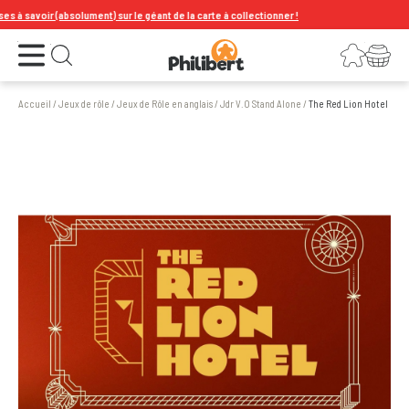
 savoir (absolument) sur le géant de la carte à collectionner !
Ouvrir le menu
Connexion
Votre panier
Ouvrir la recherche
Accueil
/
Jeux de rôle
/
Jeux de Rôle en anglais
/
Jdr V.O Stand Alone
/
The Red Lion Hotel