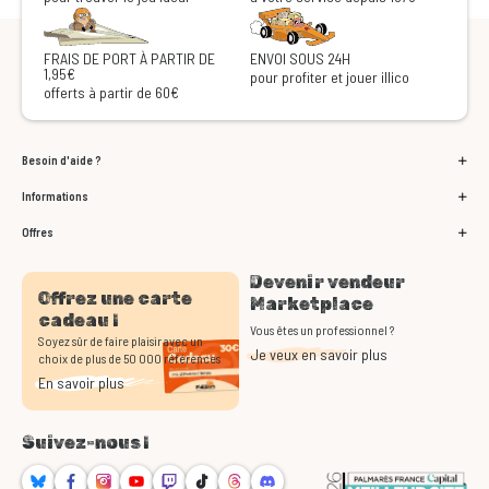
FRAIS DE PORT À PARTIR DE
ENVOI SOUS 24H
1,95€
pour profiter et jouer illico
offerts à partir de 60€
Besoin d'aide ?
Informations
Offres
Devenir vendeur
Offrez une carte
Marketplace
cadeau !
Vous êtes un professionnel ?
Soyez sûr de faire plaisir avec un
Je veux en savoir plus
choix de plus de 50 000 références
En savoir plus
Suivez-nous !
Bluesky
Facebook
Instagram
Youtube
Twitch
TikTok
Threads
Discord