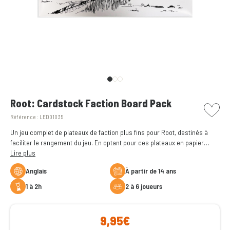
picto w
Root: Cardstock Faction Board Pack
Référence :
LED01035
Un jeu complet de plateaux de faction plus fins pour Root, destinés à
faciliter le rangement du jeu. En optant pour ces plateaux en papier
cartonné, vous gagnerez 15 mm, soit l'épaisseur d'un plateau de jeu.
Lire plus
Anglais
à partir de 14 ans
1 à 2h
2 à 6 joueurs
9,95€