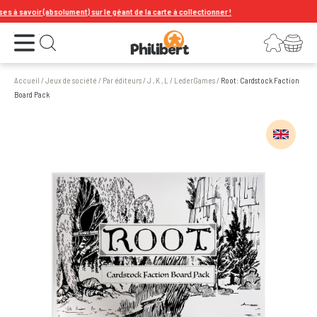
savoir (absolument) sur le géant de la carte à collectionner !
Ouvrir le menu
Connexion
Votre panier
Ouvrir la recherche
Accueil
/
Jeux de société
/
Par éditeurs
/
J , K , L
/
LederGames
/
Root: Cardstock Faction
Board Pack