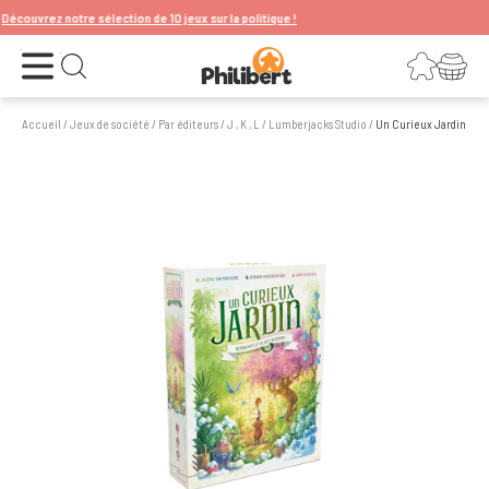
uvrez notre sélection de 10 jeux sur la politique !
Ouvrir le menu
Connexion
Votre panier
Ouvrir la recherche
Accueil
/
Jeux de société
/
Par éditeurs
/
J , K , L
/
Lumberjacks Studio
/
Un Curieux Jardin