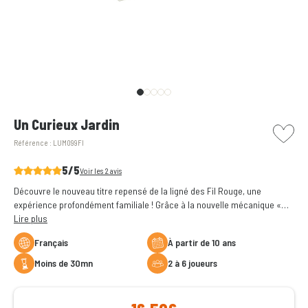
picto w
Un Curieux Jardin
Référence :
LUM099FI
5/5
Voir les 2 avis
Découvre le nouveau titre repensé de la ligné des Fil Rouge, une
expérience profondément familiale ! Grâce à la nouvelle mécanique «
piochez et découvrez », l'histoire se dévoile avec une fraîcheur inédite.
Lire plus
Observe, discute et remonte le fil de ce Curieux Jardin.
Français
à partir de 10 ans
moins de 30mn
2 à 6 joueurs