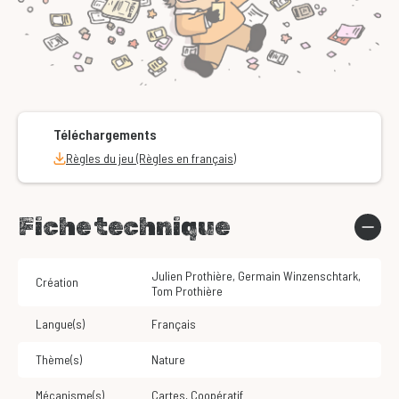
Téléchargements
Règles du jeu (Règles en français)
Fiche technique
Julien Prothière
,
Germain Winzenschtark
,
Création
Tom Prothière
Langue(s)
Français
Thème(s)
Nature
Mécanisme(s)
Cartes
,
Coopératif