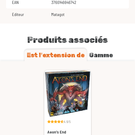
EAN
3760146646742
Editeur
Matagot
Produits associés
Est l'extension de
Gamme
4.6/5
Aeon's End