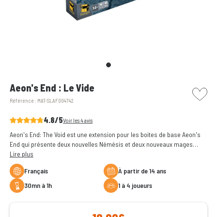
picto w
Aeon's End : Le Vide
Référence :
MAT-SLAF004742
4.8/5
Voir les 4 avis
Aeon's End: The Void est une extension pour les boites de base Aeon's
End qui présente deux nouvelles Némésis et deux nouveaux mages
inédits. Une nouvelle aventure pour ce deck-building coopératif.
Lire plus
Français
à partir de 14 ans
30mn à 1h
1 à 4 joueurs