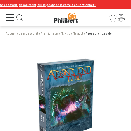
savoir (absolument) sur le géant de la carte à collectionner !
Ouvrir le menu
Connexion
Votre panier
Ouvrir la recherche
Accueil
/
Jeux de société
/
Par éditeurs
/
M , N , O
/
Matagot
/
Aeon's End : Le Vide