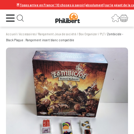
🃏
Topps arrive en France ! 10 choses à savoir (absolument) sur le géant de la carte à
Ouvrir le menu
Connexion
Votre panier
Ouvrir la recherche
Accueil
/
Accessoires
/
Rangement Jeux de société
/
Box Organizer
/
PLT
/
Zombicide -
Black Plague : Rangement insert blanc compatible