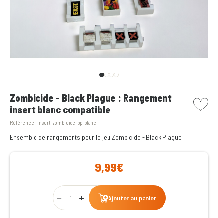
picto w
Zombicide - Black Plague : Rangement
insert blanc compatible
Référence :
insert-zombicide-bp-blanc
Ensemble de rangements pour le jeu Zombicide - Black Plague
9,99€
Qty
Ajouter au panier