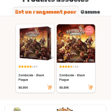
Est un rangement pour
Gamme
PRIX
ROUGE
4.8/5
4.5/5
Zombicide - Black
Zombicide - Black
Plague
Plague
Ajouter au panier
Ajouter au panier
99,95€
99,99€