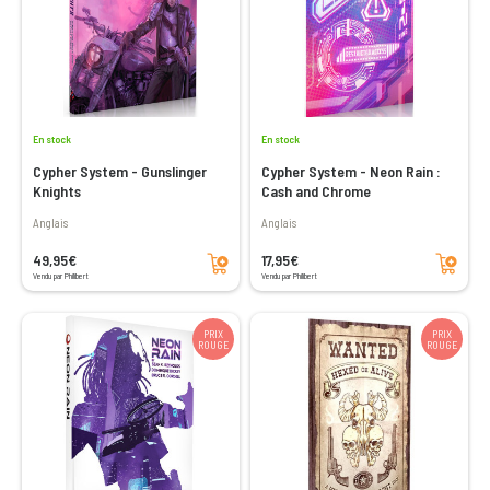
En stock
En stock
Cypher System - Gunslinger
Cypher System - Neon Rain :
Knights
Cash and Chrome
Anglais
Anglais
Ajouter au panier
Ajouter au panier
49,95€
17,95€
Vendu par Philibert
Vendu par Philibert
PRIX
PRIX
ROUGE
ROUGE