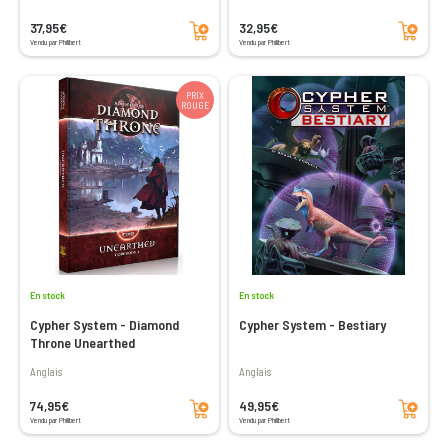
Ajouter au panier
Ajouter au panier
37,95€
32,95€
Vendu par Philibert
Vendu par Philibert
PRIX
ROUGE
En stock
En stock
Cypher System - Diamond
Cypher System - Bestiary
Throne Unearthed
Anglais
Anglais
Ajouter au panier
Ajouter au panier
74,95€
49,95€
Vendu par Philibert
Vendu par Philibert