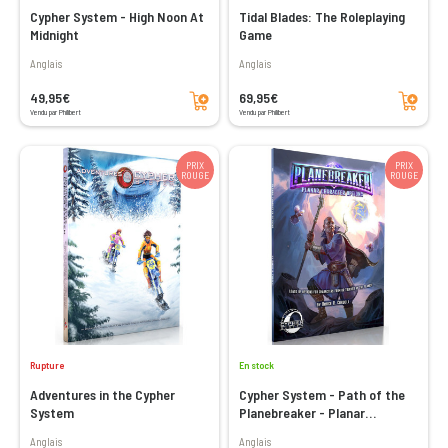
Cypher System - High Noon At
Tidal Blades: The Roleplaying
Midnight
Game
Anglais
Anglais
Ajouter au panier
Ajouter au panier
49,95€
69,95€
Vendu par Philibert
Vendu par Philibert
PRIX
PRIX
ROUGE
ROUGE
Rupture
En stock
Adventures in the Cypher
Cypher System - Path of the
System
Planebreaker - Planar
Character Options
Anglais
Anglais