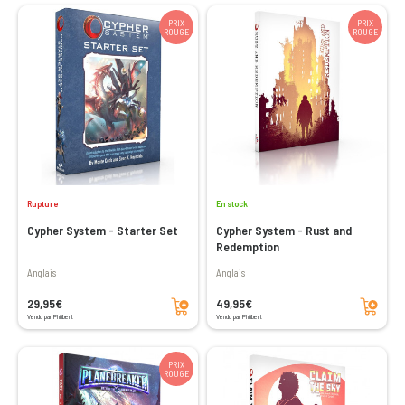
PRIX
PRIX
ROUGE
ROUGE
Rupture
En stock
Cypher System - Starter Set
Cypher System - Rust and
Redemption
Anglais
Anglais
Ajouter au panier
Ajouter au panier
29,95€
49,95€
Vendu par Philibert
Vendu par Philibert
PRIX
ROUGE