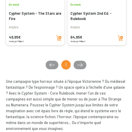
En stock
En stock
Cypher System - The Stars are
Cypher System 2nd Ed. -
Fire
Rulebook
Anglais
Anglais
Ajouter au panier
Ajouter au panier
49,95€
64,95€
Vendu par Philibert
Vendu par Philibert
1
Une campagne type horreur située à l'époque Victorienne ? Du médieval
fantastique ? De l'espionnage ? Un space opéra à l'échelle d'une galaxie
? Avec le Cypher System - Core Rulebook, mener l'un de ces
campagnes est aussi simple que de mener ou de jouer à The Strange
ou Numenera. Poussez le Cypher System jusqu'aux limites de votre
imagination avec cet épais livre de règle, qui étend le système vers le
fantastique, la science-fiction, l'horreur, l'époque contemporaine ou
même dans un monde de superhéros... Ou n'importe quel
environnement que vous imaginez.