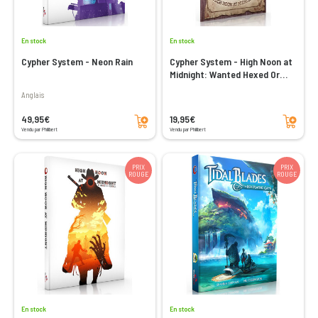
En stock
En stock
Cypher System - Neon Rain
Cypher System - High Noon at
Midnight: Wanted Hexed Or
Alive
Anglais
Ajouter au panier
Ajouter au panier
49,95€
19,95€
Vendu par Philibert
Vendu par Philibert
PRIX
PRIX
ROUGE
ROUGE
En stock
En stock