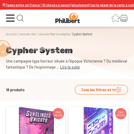
s arrive en France ! 10 choses à savoir (absolument) sur le géant de la carte à collectionne
Ouvrir le menu
Connexion
Votre panier
Ouvrir la recherche
Accueil
/
Jeux de rôle
/
Jeux de Rôle en anglais
/
Cypher System
Cypher System
Une campagne type horreur située à l'époque Victorienne ? Du médieval
fantastique ? De l'espionnage ...
Lire la suite
18
produits
Tous les filtres et tri
PRIX
PRIX
ROUGE
ROUGE