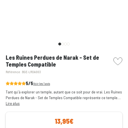
picto w
Les Ruines Perdues de Narak - Set de
Temples Compatible
Référence :
BGE-LROA003
5/5
Voir les 1 avis
Tant qu'à explorer un temple, autant que ce soit pour de vrai. Les Ruines
Perdues de Narak - Set de Temples Compatible représente ce temple
perdu et contient toutes les récompenses espérées.
Lire plus
13,95€