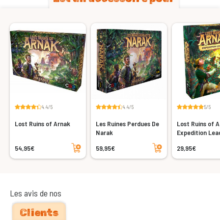
4.4/5
4.4/5
5/5
Lost Ruins of Arnak
Les Ruines Perdues De
Lost Ruins of A
Narak
Expedition Lea
Ajouter au panier
Ajouter au panier
54,95€
59,95€
29,95€
Les avis de nos
Clients