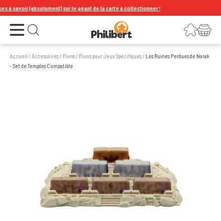
savoir (absolument) sur le géant de la carte à collectionner !
Ouvrir le menu
Connexion
Votre panier
Ouvrir la recherche
Accueil
/
Accessoires
/
Pions
/
Pions pour Jeux Spécifiques
/
Les Ruines Perdues de Narak
- Set de Temples Compatible