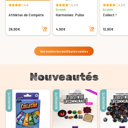
4/5
4.2/5
4.2/5
En stock
En stock
Athlètes de Compète
Harmonies: Pulse
Collect !
Ajouter au panier
Ajouter au panier
26,90€
4,90€
12,90€
Voir toutes les meilleures ventes
Nouveautés
NOUVEAUTÉ
NOUVEAUTÉ
NOUVEAUTÉ