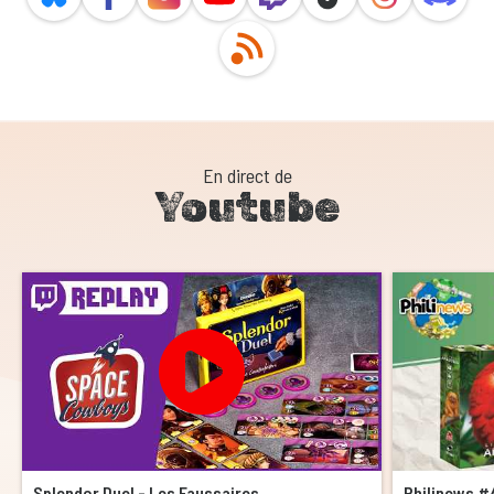
En direct de
Youtube
Splendor Duel - Les Faussaires
Philinews #4