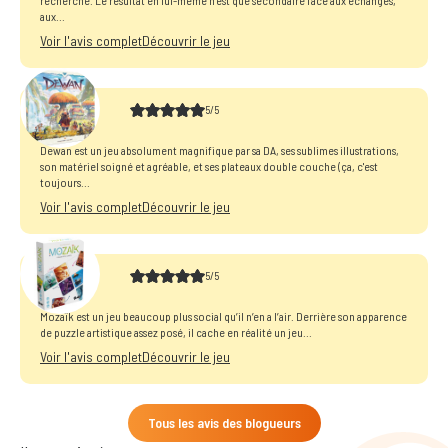
aux...
Voir l'avis complet
Découvrir le jeu
5/5
Dewan
Dewan est un jeu absolument magnifique par sa DA, ses sublimes illustrations,
son matériel soigné et agréable, et ses plateaux double couche (ça, c'est
toujours...
Voir l'avis complet
Découvrir le jeu
5/5
Mozaik
Mozaïk est un jeu beaucoup plus social qu’il n’en a l’air. Derrière son apparence
de puzzle artistique assez posé, il cache en réalité un jeu...
Voir l'avis complet
Découvrir le jeu
Tous les avis des blogueurs