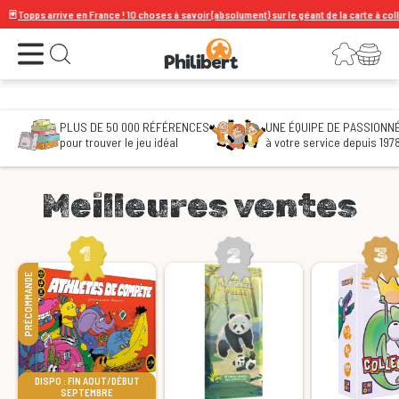
s arrive en France ! 10 choses à savoir (absolument) sur le géant de la carte à collectionne
Le spécialiste du jeu de société
Ouvrir le menu
Connexion
Votre panier
Ouvrir la recherche
PLUS DE 50 000 RÉFÉRENCES
UNE ÉQUIPE DE PASSIONN
pour trouver le jeu idéal
à votre service depuis 197
Meilleures ventes
PRÉCOMMANDE
DISPO : FIN AOUT/DÉBUT
SEPTEMBRE