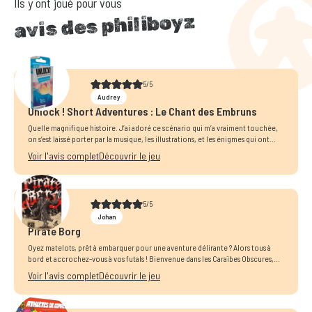
Ils y ont joué pour vous
avis des philiboyz
5/5
Audrey
Unlock ! Short Adventures : Le Chant des Embruns
Quelle magnifique histoire. J’ai adoré ce scénario qui m’a vraiment touchée,
on s’est laissé porter par la musique, les illustrations, et les énigmes qui ont...
Voir l'avis complet
Découvrir le jeu
5/5
Johan
Pirate Borg
Oyez matelots, prêt à embarquer pour une aventure délirante ? Alors tous à
bord et accrochez-vous à vos futals ! Bienvenue dans les Caraïbes Obscures,...
Voir l'avis complet
Découvrir le jeu