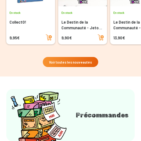
En stock
En stock
En stock
CollectO!
Le Destin de la
Le Destin de la
Communauté - Jetons
Communauté -
en acrylique
Troupes en acr
Ajouter au panier
Ajouter au panier
9,95€
9,90€
13,90€
Voir toutes les nouveautés
Précommandes