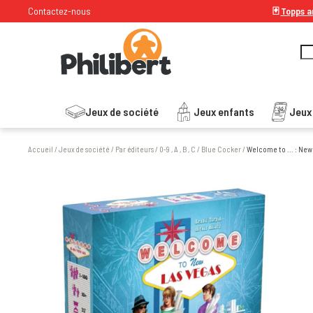
Contactez-nous
🃏
Topps ar
Jeux de société
Jeux enfants
Jeux
Accueil
/
Jeux de société
/
Par éditeurs
/
0-9 , A , B , C
/
Blue Cocker
/
Welcome to ... : New