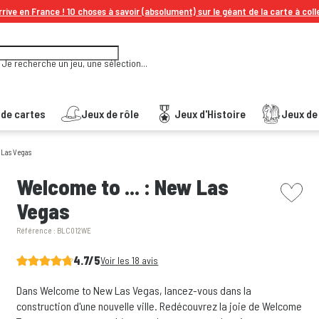
rive en France ! 10 choses à savoir (absolument) sur le géant de la carte à coll
Je recherche un jeu, une sélection...
 de cartes
Jeux de rôle
Jeux d'Histoire
Jeux de 
 Las Vegas
picto w
Welcome to ... : New Las
Vegas
Référence :
BLC012WE
4.7/5
Voir les 18 avis
Dans Welcome to New Las Vegas, lancez-vous dans la
construction d'une nouvelle ville. Redécouvrez la joie de Welcome