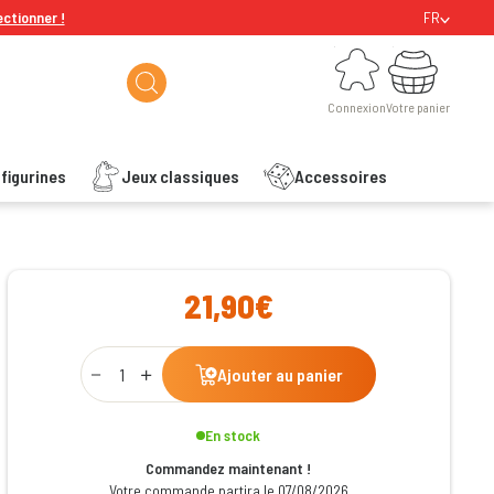
ectionner !
FR
Connexion
Votre panier
Connexion
Votre panier
figurines
Jeux classiques
Accessoires
ishlist
21,90€
Qty
Ajouter au panier
En stock
Commandez maintenant !
Votre commande partira le 07/08/2026