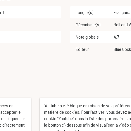
ard
Langue(s)
Français
Mécanisme(s)
Roll and 
Note globale
4.7
Editeur
Blue Coc
ences en
Youtube a été bloqué en raison de vos préféren
 accepter le
matière de cookies. Pour l’activer, vous devez a
 ou cliquer sur
cookie “Youtube” dans la liste des partenaires, o
éo directement
le bouton ci-dessous afin de visualiser la vidéo