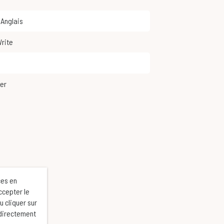
,
Anglais
Write
ker
ces en
ccepter le
u cliquer sur
 directement